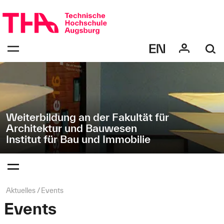
Navigation
Direkt
überspringen
zur
Navigation
Navigation:
von
bestätigen
"Institut
zum
Öffnen
für
des
Bau
Menüs
und
Immobilie"
Weiterbildung an der Fakultät für
Architektur und Bauwesen
Institut für Bau und Immobilie
Navigation:
bestätigen
zum
Öffnen
des
Seitenpfad:
Aktuelles
Events
Menüs
Events