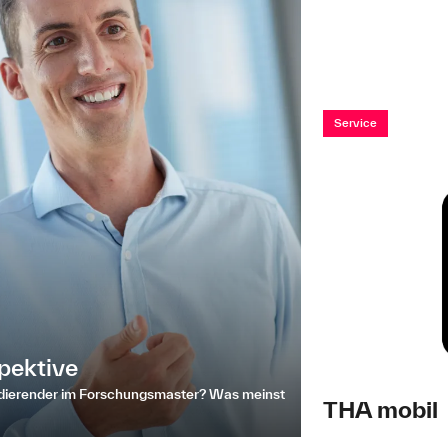
Service
pektive
udierender im Forschungsmaster? Was meinst
THA mobil