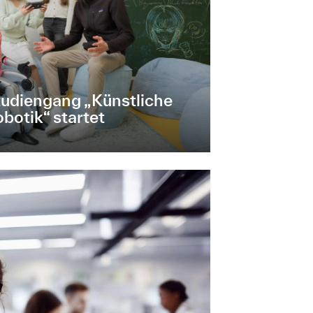
udiengang „Künstliche
obotik“ startet