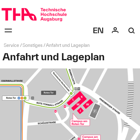
Navigation
überspringen
Navigation:
bestätigen
zum
Öffnen
des
Seitenpfad:
Service
Sonstiges
Anfahrt und Lageplan
Menüs
Anfahrt und Lageplan