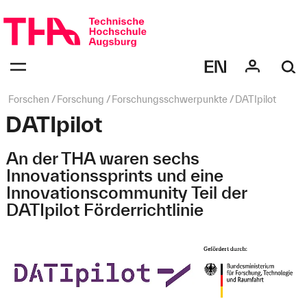
Navigation
überspringen
Navigation:
bestätigen
zum
Öffnen
des
Seitenpfad:
Forschen
Forschung
Forschungsschwerpunkte
DATIpilot
Menüs
DATIpilot
An der THA waren sechs
Innovationssprints und eine
Innovationscommunity Teil der
DATIpilot Förderrichtlinie