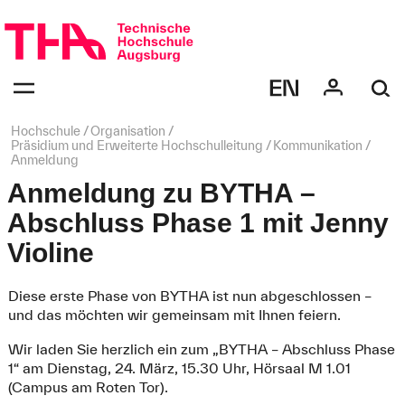
Navigation
überspringen
Navigation:
bestätigen
zum
Öffnen
des
Seitenpfad:
Hochschule
Organisation
Menüs
Präsidium und Erweiterte Hochschulleitung
Kommunikation
Anmeldung
Anmeldung zu BYTHA –
Abschluss Phase 1 mit Jenny
Violine
Diese erste Phase von BYTHA ist nun abgeschlossen –
und das möchten wir gemeinsam mit Ihnen feiern.
Wir laden Sie herzlich ein zum „BYTHA – Abschluss Phase
1“ am Dienstag, 24. März, 15.30 Uhr, Hörsaal M 1.01
(Campus am Roten Tor).