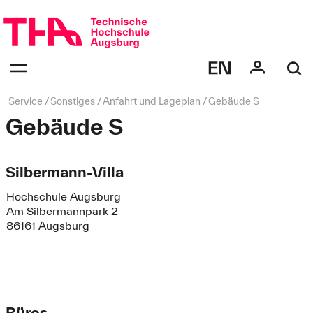
Navigation
überspringen
Navigation:
bestätigen
zum
Öffnen
des
Seitenpfad:
Service
Sonstiges
Anfahrt und Lageplan
Gebäude S
Menüs
Gebäude S
Silbermann-Villa
Hochschule Augsburg
Am Silbermannpark 2
86161 Augsburg
Büros