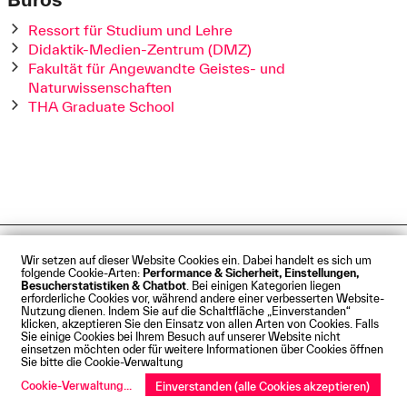
Ressort für Studium und Lehre
Didaktik-Medien-Zentrum (DMZ)
Fakultät für Angewandte Geistes- und
Naturwissenschaften
THA Graduate School
Impressum
Datenschutz
Cookies
Barrierefreiheit
Wir setzen auf dieser Website Cookies ein. Dabei handelt es sich um
Kontakt
Presse
Anfahrt
Intranet
Webmail
folgende Cookie-Arten:
Performance & Sicherheit, Einstellungen,
© Technische Hochschule Augsburg
Besucherstatistiken & Chatbot
. Bei einigen Kategorien liegen
erforderliche Cookies vor, während andere einer verbesserten Website-
Nutzung dienen. Indem Sie auf die Schaltfläche „Einverstanden“
klicken, akzeptieren Sie den Einsatz von allen Arten von Cookies. Falls
Sie einige Cookies bei Ihrem Besuch auf unserer Website nicht
einsetzen möchten oder für weitere Informationen über Cookies öffnen
Sie bitte die Cookie-Verwaltung
Cookie-Verwaltung
...
Einverstanden (alle Cookies akzeptieren)