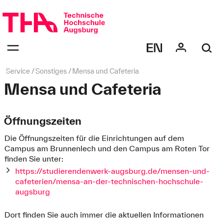
Navigation
überspringen
Navigation:
bestätigen
zum
Öffnen
des
Seitenpfad:
Service
Sonstiges
Mensa und Cafeteria
Menüs
Mensa und Cafeteria
Öffnungszeiten
Die Öffnungszeiten für die Einrichtungen auf dem
Campus am Brunnenlech und den Campus am Roten Tor
finden Sie unter:
https://studierendenwerk-augsburg.de/mensen-und-
cafeterien/mensa-an-der-technischen-hochschule-
augsburg
Dort finden Sie auch immer die aktuellen Informationen