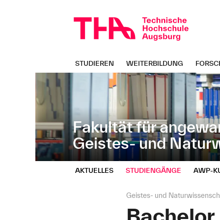
Navigation
Direkt
überspringen
zur
Navigation
von
"Geistes-
und
STUDIEREN
WEITERBILDUNG
FORSC
Naturwissenschaften"
Fakultät für angewa
Geistes- und Natur
AKTUELLES
STUDIENGÄNGE
AWP‑K
Seitenpfad:
Geistes- und Naturwissensch
Bachelor