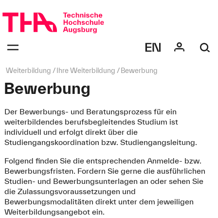
Navigation
überspringen
Navigation:
bestätigen
zum
Öffnen
des
Seitenpfad:
Weiterbildung
Ihre Weiterbildung
Bewerbung
Menüs
Bewerbung
Der Bewerbungs- und Beratungsprozess für ein
weiterbildendes berufsbegleitendes Studium ist
individuell und erfolgt direkt über die
Studiengangskoordination bzw. Studiengangsleitung.
Folgend finden Sie die entsprechenden Anmelde- bzw.
Bewerbungsfristen. Fordern Sie gerne die ausführlichen
Studien- und Bewerbungsunterlagen an oder sehen Sie
die Zulassungsvoraussetzungen und
Bewerbungsmodalitäten direkt unter dem jeweiligen
Weiterbildungsangebot ein.