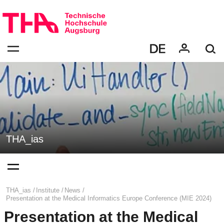
Skip
Direkt
navigation
zur
Navigation
Navigation:
von
bestätigen
"THA_ias"
zum
Öffnen
des
Menüs
THA_ias
Navigation:
bestätigen
zum
Öffnen
des
Page
THA_ias
Institute
News
Menüs
path:
Presentation at the Medical Informatics Europe Conference (MIE 2024)
Presentation at the Medical