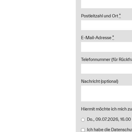
spannenden Aufstiegsmög
Postleitzahl und Ort
*
Studieng
E-Mail-Adresse
*
"Nach der Corona-Pandem
bewertet und gestaltet. 
Außenwirtschaft ist dabei
Telefonnummer (für Rückfr
effektive und wirtschaftli
gewährleisten."
Nachricht (optional)
Studie
Hiermit möchte ich mich z
Do., 09.07.2026, 16.00
Ich habe die Datenschut