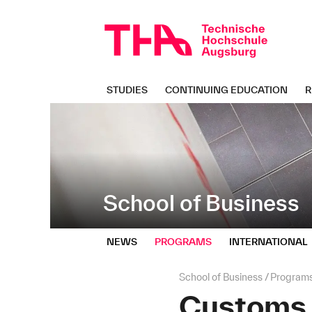
Skip
Direkt
navigation
zur
Navigation
von
"School
of
STUDIES
CONTINUING EDUCATION
R
Business"
School of Business
NEWS
PROGRAMS
INTERNATIONAL
Page
School of Business
Program
path:
Customs 