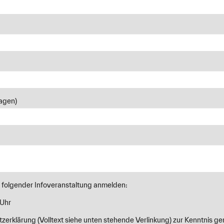
lichkeiten."
Alexandra Coenenberg, Prof. Dr.,
angsleiterin Customs and Foreign Trade Management
ie werden die internationalen Supply Chains neu
Ein umfangreiches Wissen in den Bereichen Zoll- und
 unabdingbar, um weiterhin eine reibungslose,
agen)
ch sinnvolle Funktionalität der Supply Chain zu
Florian Waibel, Prof. Dr.,
ngangsleiter Customs and Foreign Trade Management
u folgender Infoveranstaltung anmelden:
 Uhr
zerklärung (Volltext siehe unten stehende Verlinkung) zur Kenntnis 