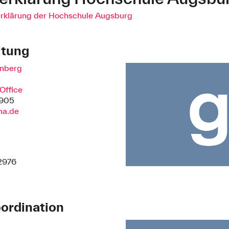
erklärung der Hochschule Augsburg
itung
enberg
Office
2905
ha.de
2976
ordination