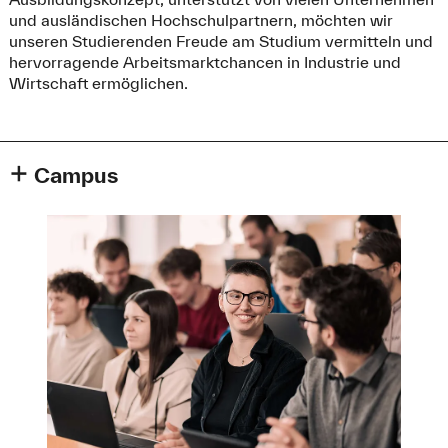
und ausländischen Hochschulpartnern, möchten wir
unseren Studierenden Freude am Studium vermitteln und
hervorragende Arbeitsmarktchancen in Industrie und
Wirtschaft ermöglichen.
Campus
Am Campus am Brunnenlech finden sich die Hörsäle,
Seminarräume und
Labore
der Fakultät für Elektrotechnik.
Die Bibliothek, das Rechenzentrum sowie eine gemütliche
Cafeteria, Cafebar und zur Erholung einladende
Grünflächen befinden sich ebenfalls direkt vor Ort.
Weitere Forschungseinrichtungen und -infrastrukturen
der Fakultät für Elektrotechnik:
Technologietransferzentrum (
TTZ
) Nördlingen
Technologietransferzentrum (
TTZ
) Landsberg
Kesselhaus beim Glaspalast
(im Bachelorstudiengang
Creative Engineering)