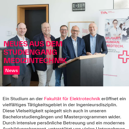
NEUES AUS DEM
STUDIENGANG
GESTALTE DIE WELT MIT
VERBUNDSTUDENT DER
MEDIZINTECHNIK
ERSTEN STUNDE
PROFESSORIN DES JAHRES
TECHNIK!
ANGEBOT FÜR SCHULEN
INTERNATIONALES
TECHNIK TRIFFT TEILHABE
News
News
News
Ein Studium an der
Fakultät für Elektrotechnik
eröffnet ein
vielfältiges Tätigkeitsgebiet in der Ingenieursdisziplin.
Diese Vielseitigkeit spiegelt sich auch in unseren
Bachelorstudiengängen und Masterprogrammen wider.
Durch intensive persönliche Betreuung und ein modernes
Ausbildungskonzept, unterstützt von vielen Unternehmen