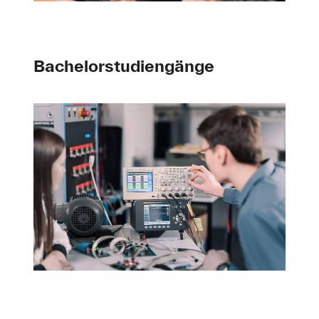
Material Resource Management (
MRM
)-Gebäude
(im
Masterstudiengang Industrielle Sicherheit)
Bachelorstudiengänge
Fakultät für Elektrotechnik