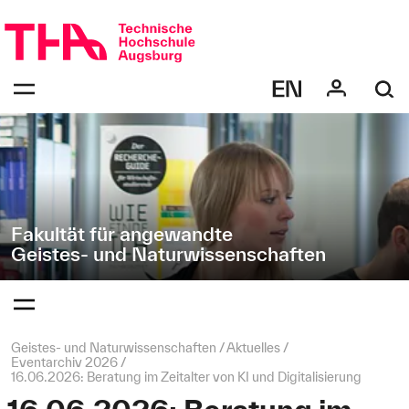
Navigation
Direkt
überspringen
zur
Navigation
Navigation:
von
bestätigen
"Geistes-
zum
Öffnen
und
des
Naturwissenschaften"
Menüs
Fakultät für angewandte
Geistes- und Naturwissenschaften
Navigation:
bestätigen
zum
Öffnen
des
Seitenpfad:
Geistes- und Naturwissenschaften
Aktuelles
Menüs
Eventarchiv 2026
16.06.2026: Beratung im Zeitalter von KI und Digitalisierung