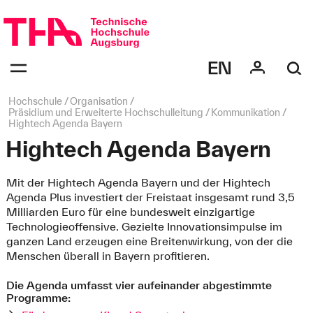
Navigation
überspringen
Navigation:
bestätigen
zum
Öffnen
des
Seitenpfad:
Hochschule
Organisation
Menüs
Präsidium und Erweiterte Hochschulleitung
Kommunikation
Hightech Agenda Bayern
Hightech Agenda Bayern
Mit der Hightech Agenda Bayern und der Hightech
Agenda Plus investiert der Freistaat insgesamt rund 3,5
Milliarden Euro für eine bundesweit einzigartige
Technologieoffensive. Gezielte Innovationsimpulse im
ganzen Land erzeugen eine Breitenwirkung, von der die
Menschen überall in Bayern profitieren.
Die Agenda umfasst vier aufeinander abgestimmte
Programme: