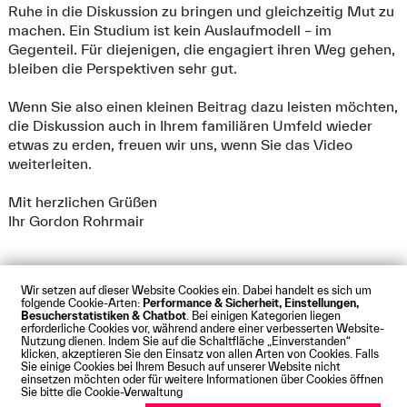
Ruhe in die Diskussion zu bringen und gleichzeitig Mut zu
machen. Ein Studium ist kein Auslaufmodell – im
Gegenteil. Für diejenigen, die engagiert ihren Weg gehen,
bleiben die Perspektiven sehr gut.
Wenn Sie also einen kleinen Beitrag dazu leisten möchten,
die Diskussion auch in Ihrem familiären Umfeld wieder
etwas zu erden, freuen wir uns, wenn Sie das Video
weiterleiten.
Mit herzlichen Grüßen
Ihr Gordon Rohrmair
Wir setzen auf dieser Website Cookies ein. Dabei handelt es sich um
folgende Cookie-Arten:
Performance & Sicherheit, Einstellungen,
Besucherstatistiken & Chatbot
. Bei einigen Kategorien liegen
Impressum
Datenschutz
Cookies
Barrierefreiheit
erforderliche Cookies vor, während andere einer verbesserten Website-
Kontakt
Presse
Anfahrt
Intranet
Webmail
Nutzung dienen. Indem Sie auf die Schaltfläche „Einverstanden“
klicken, akzeptieren Sie den Einsatz von allen Arten von Cookies. Falls
© Technische Hochschule Augsburg
Sie einige Cookies bei Ihrem Besuch auf unserer Website nicht
einsetzen möchten oder für weitere Informationen über Cookies öffnen
Sie bitte die Cookie-Verwaltung