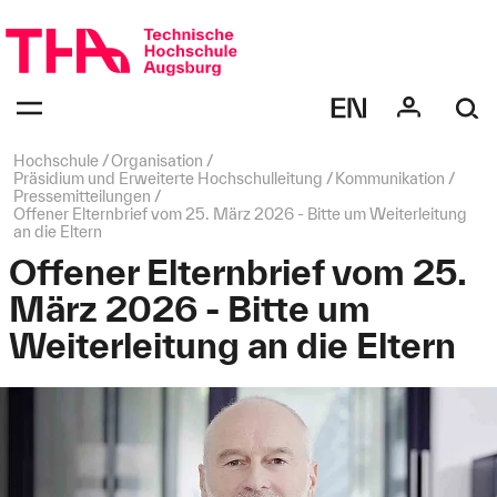
Navigation
überspringen
Navigation:
bestätigen
zum
Öffnen
des
Seitenpfad:
Hochschule
Organisation
Menüs
Präsidium und Erweiterte Hochschulleitung
Kommunikation
Pressemitteilungen
Offener Elternbrief vom 25. März 2026 - Bitte um Weiterleitung
an die Eltern
Offener Elternbrief vom 25.
März 2026 - Bitte um
Weiterleitung an die Eltern