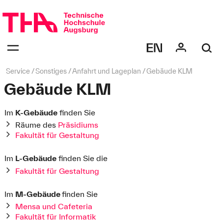
Navigation
überspringen
Navigation:
bestätigen
zum
Öffnen
des
Seitenpfad:
Service
Sonstiges
Anfahrt und Lageplan
Gebäude KLM
Menüs
Gebäude KLM
Im
K-Gebäude
finden Sie
Räume des
Präsidiums
Fakultät für Gestaltung
Im
L-Gebäude
finden Sie die
Fakultät für Gestaltung
Im
M-Gebäude
finden Sie
Mensa und Cafeteria
Fakultät für Informatik