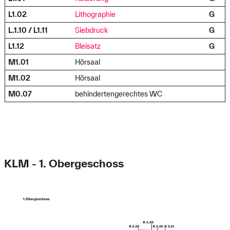
L1.02
Lithographie
G
L.1.10 / L1.11
Siebdruck
G
L1.12
Bleisatz
G
M1.01
Hörsaal
M1.02
Hörsaal
M0.07
behindertengerechtes WC
KLM - 1. Obergeschoss