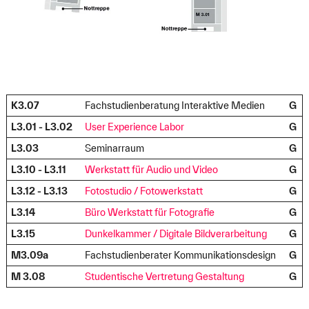
K3.07
Fachstudienberatung Interaktive Medien
G
L3.01 - L3.02
User Experience Labor
G
L3.03
Seminarraum
G
L3.10 - L3.11
Werkstatt für Audio und Video
G
L3.12 - L3.13
Fotostudio / Fotowerkstatt
G
L3.14
Büro Werkstatt für Fotografie
G
L3.15
Dunkelkammer / Digitale Bildverarbeitung
G
M3.09a
Fachstudienberater Kommunikationsdesign
G
M 3.08
Studentische Vertretung Gestaltung
G