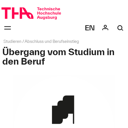
Navigation
überspringen
Navigation:
bestätigen
zum
Öffnen
des
Seitenpfad:
Studieren
Abschluss und Berufseinstieg
Menüs
Übergang vom Studium in
den Beruf