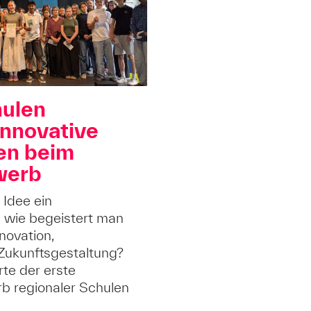
hulen
innovative
en beim
werb
 Idee ein
 wie begeistert man
novation,
ukunftsgestaltung?
rte der erste
b regionaler Schulen