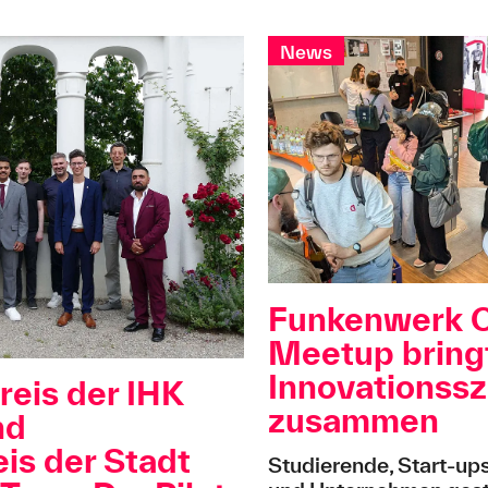
News
Funkenwerk 
Meetup bring
Innovationss
reis der IHK
zusammen
nd
is der Stadt
Studierende, Start-up