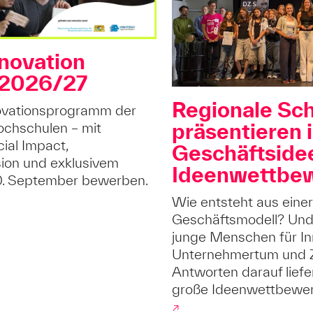
novation
 2026/27
Regionale Sc
nnovationsprogramm der
präsentieren 
ochschulen – mit
ial Impact,
Geschäftside
sion und exklusivem
Ideenwettbe
20. September bewerben.
Wie entsteht aus einer
Geschäftsmodell? Und
junge Menschen für In
Unternehmertum und Z
Antworten darauf liefe
große Ideenwettbewer
↗