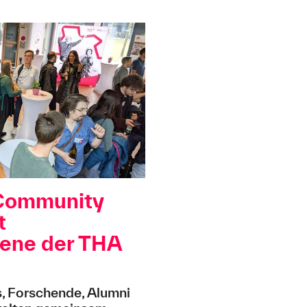
Community
t
zene der THA
s, Forschende, Alumni