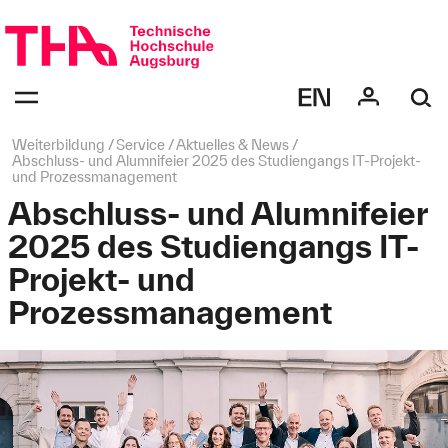
Navigation
überspringen
Navigation:
bestätigen
zum
Öffnen
des
Seitenpfad:
Weiterbildung
Service
Aktuelles & News
Menüs
Abschluss- und Alumnifeier 2025 des Studiengangs IT-Projekt-
und Prozessmanagement
Abschluss- und Alumnifeier
2025 des Studiengangs IT-
Projekt- und
Prozessmanagement