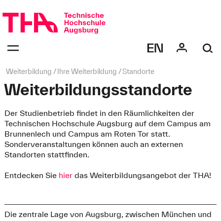
Navigation
überspringen
Navigation:
bestätigen
zum
Öffnen
des
Seitenpfad:
Weiterbildung
Ihre Weiterbildung
Standorte
Menüs
Weiterbildungsstandorte
Der Studienbetrieb findet in den Räumlichkeiten der
Technischen Hochschule Augsburg auf dem Campus am
Brunnenlech und Campus am Roten Tor statt.
Sonderveranstaltungen können auch an externen
Standorten stattfinden.
Entdecken Sie
hier
das Weiterbildungsangebot der THA!
Die zentrale Lage von Augsburg, zwischen München und