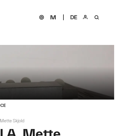
ICE
 Mette Skjold
SLA, Mette