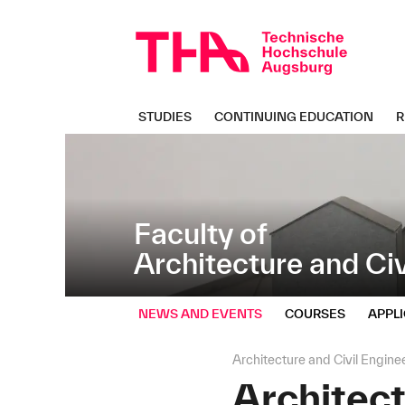
Skip
Direkt
navigation
zur
Navigation
von
"Architecture
and
STUDIES
CONTINUING EDUCATION
R
Civil
Engineering"
Faculty of
Architecture and Civ
NEWS AND EVENTS
COURSES
APPL
Page
Architecture and Civil Engine
path:
Architec