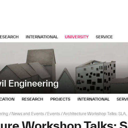
ESEARCH
INTERNATIONAL
UNIVERSITY
SERVICE
il Engineering
ICATION
RESEARCH
PROJECTS
INTERNATIONAL
SERV
ering
News and Events
Events
Architecture Workshop Talks: SLA,
ture Workshop Talks: 