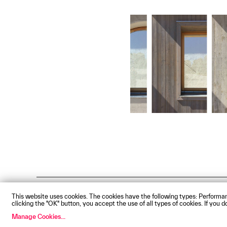
Impressum
Privacy Policy
Acces
This website uses cookies. The cookies have the following types: Performan
clicking the "OK" button, you accept the use of all types of cookies. If you
© Technische Hochschule Augsbu
Manage Cookies
...