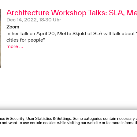
Architecture Workshop Talks: SLA, Me
Dec 14, 2022, 18:30 Uhr
Zoom
In her talk on April 20, Mette Skjold of SLA will talk abou
cities for people".
more ...
sibility Statement
Contact us
Directions and Maps
ce & Security, User Statistics & Settings. Some categories contain necessary c
 do not want to use certain cookies while visiting our website or for more infor
rg