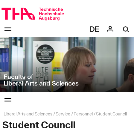
Skip
Direkt
navigation
zur
Navigation
Navigation:
von
bestätigen
"Liberal
zum
Öffnen
Arts
des
and
Menüs
Sciences"
Faculty of
Liberal Arts and Sciences
Navigation:
bestätigen
zum
Öffnen
des
Page
Liberal Arts and Sciences
Service
Personnel
Student Council
Menüs
path:
Student Council