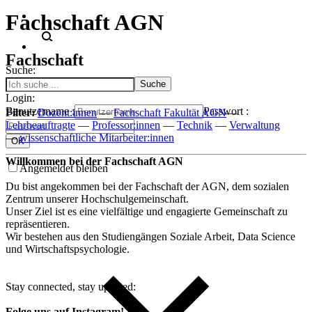
Fachschaft AGN
Fachschaft
Suche:
Login:
Benutzername :
Passwort :
Filter:
Dozent:innen
—
Fachschaft Fakultät AGN
—
Lehrbeauftragte
—
Professor:innen
—
Technik
—
Verwaltung
—
wissenschaftliche Mitarbeiter:innen
Willkommen bei der Fachschaft AGN
Angemeldet bleiben
Du bist angekommen bei der Fachschaft der AGN, dem sozialen
Zentrum unserer Hochschulgemeinschaft.
Unser Ziel ist es eine vielfältige und engagierte Gemeinschaft zu
repräsentieren.
Wir bestehen aus den Studiengängen Soziale Arbeit, Data Science
und Wirtschaftspsychologie.
Stay connected, stay updated:
Folge uns auf Instagram!