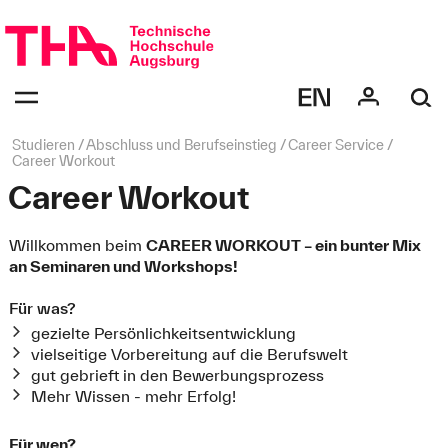
Navigation
überspringen
Navigation:
bestätigen
zum
Öffnen
des
Seitenpfad:
Studieren
Abschluss und Berufseinstieg
Career Service
Menüs
Career Workout
Career Workout
Willkommen beim
CAREER WORKOUT – ein bunter Mix
an Seminaren und Workshops!
Für was?
gezielte Persönlichkeitsentwicklung
vielseitige Vorbereitung auf die Berufswelt
gut gebrieft in den Bewerbungsprozess
Mehr Wissen - mehr Erfolg!
Für wen?