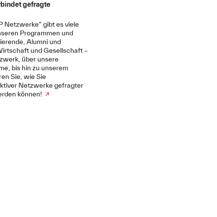
rbindet gefragte
P Netzwerke“ gibt es viele
unseren Programmen und
ierende, Alumni und
irtschaft und Gesellschaft –
zwerk, über unsere
e, bis hin zu unserem
ren Sie, wie Sie
aktiver Netzwerke gefragter
werden können!
↗