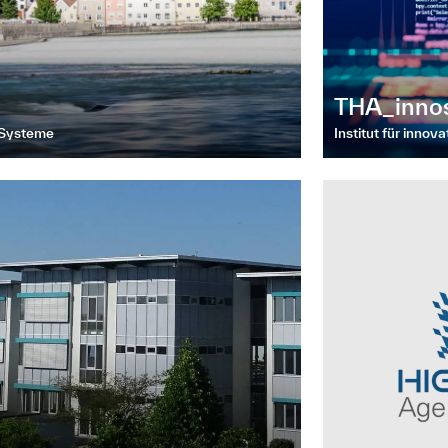
THA_inno
 Systeme
Institut für innov