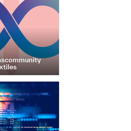
onscommunity
xtiles