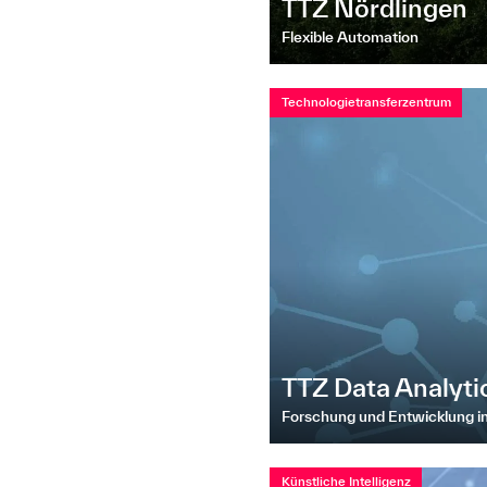
TTZ Nördlingen
Flexible Automation
Technologietransferzentrum
TTZ Data Analyti
Forschung und Entwicklung 
Künstliche Intelligenz