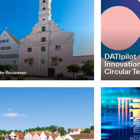
DATIpilot
Innovati
Circular Te
n im Bauwesen