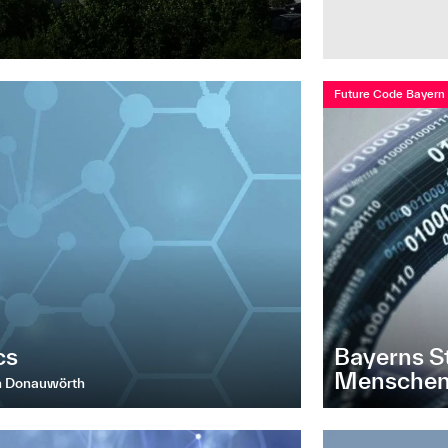
Future Code Bayern
Bayerns St
cs
Mensche
in Donauwörth