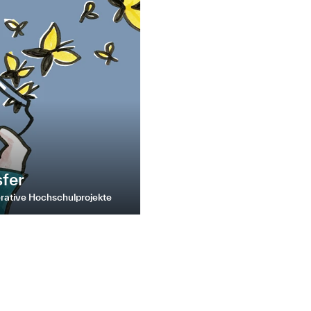
fer
erative Hochschulprojekte