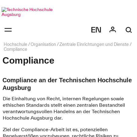
Navigation
überspringen
Navigation:
bestätigen
zum
Öffnen
des
Seitenpfad:
Hochschule
Organisation
Zentrale Einrichtungen und Dienste
Menüs
Compliance
Compliance
Compliance an der Technischen Hochschule
Augsburg
Die Einhaltung von Recht, internen Regelungen sowie
ethischen Standards stellt einen zentralen Bestandteil
verantwortungsvollen Handelns an der Technischen
Hochschule Augsburg dar.
Ziel der Compliance-Arbeit ist es, potenziellen
Regelverstößen vorzubeugen, rechtliche Risiken zu