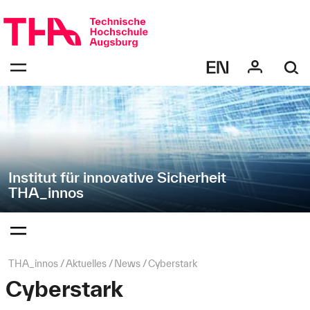
Navigation
Direkt
überspringen
zur
Navigation
Navigation:
von
bestätigen
"THA_innos"
zum
Öffnen
des
Menüs
Institut für innovative Sicherheit
THA_innos
Navigation:
bestätigen
zum
Öffnen
des
Seitenpfad:
THA_innos
Aktuelles
News
Cyberstark
Menüs
Cyberstark