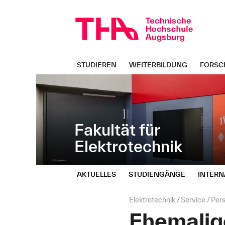
Navigation
Direkt
überspringen
zur
Navigation
von
"Elektrotechnik"
STUDIEREN
WEITERBILDUNG
FORSC
Fakultät für
Elektrotechnik
AKTUELLES
STUDIENGÄNGE
INTERN
Seitenpfad:
Elektrotechnik
Service
Per
Ehemalig