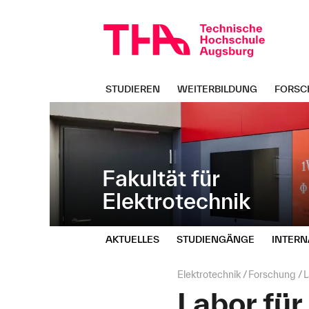
Navigation
Direkt
überspringen
zur
Navigation
von
"Elektrotechnik"
STUDIEREN
WEITERBILDUNG
FORSC
Fakultät für
Elektrotechnik
AKTUELLES
STUDIENGÄNGE
INTERN
Seitenpfad:
Elektrotechnik
Forschung
L
Labor für