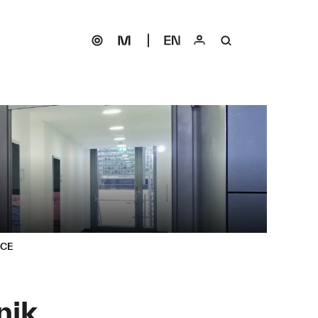
ICE
nik