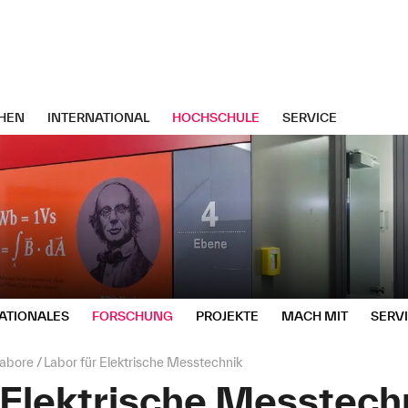
HEN
INTERNATIONAL
HOCHSCHULE
SERVICE
ATIONALES
FORSCHUNG
PROJEKTE
MACH MIT
SERV
abore
Labor für Elektrische Messtechnik
 Elektrische Messtech