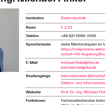
Institution
Elektrotechnik
Raum
E 2.23
Telefon
+49 821 5586-3366
Sprechstunde
siehe Mentoratsplan im 
https://melpomene.webu
school=HS-Augsburg#m
E-Mail
michael.finkel@tha.de
bachelor.iwi@tha.de
Studiengänge
Internationales Wirtscha
Elektro- und Informations
Website
Prof. Dr.-Ing. Michael Fin
Funktionen
Fachstudienberater Inter