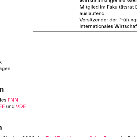
Wirtschaftsingenieurwes
Mitglied im Fakultätsrat 
auslaufend
Vorsitzender der Prüfun
Internationales Wirtscha
k
lagen
en
des
FNN
EE
und
VDE
n