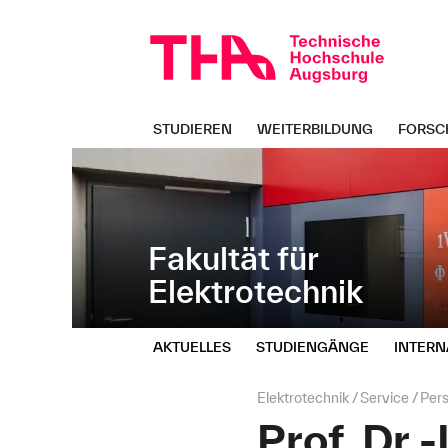
Navigation
Direkt
überspringen
zur
Navigation
von
"Elektrotechnik"
STUDIEREN
WEITERBILDUNG
FORSC
Fakultät für
Elektrotechnik
AKTUELLES
STUDIENGÄNGE
INTERN
Seitenpfad:
Elektrotechnik
Service
Per
Prof. Dr.