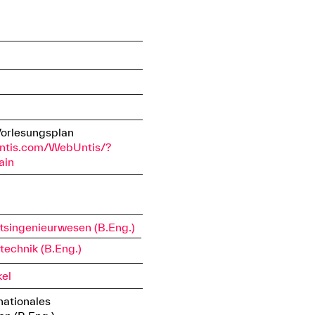
Vorlesungsplan
ntis.com/WebUntis/?
ain
ftsingenieurwesen (B.Eng.)
technik (B.Eng.)
kel
nationales