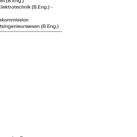
en (B.Eng.)
Elektrotechnik (B.Eng.) -
gskommission
ftsingenieurwesen (B.Eng.)