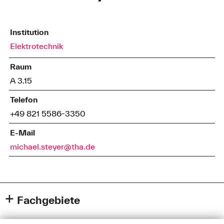
Institution
Elektrotechnik
Raum
A 3.15
Telefon
+49 821 5586-3350
E-Mail
michael.steyer@tha.de
Fachgebiete
Internet of Things: Methoden der industriellen