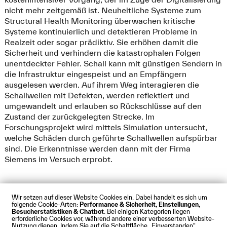
nicht mehr zeitgemäß ist. Neuheitliche Systeme zum
Structural Health Monitoring überwachen kritische
Systeme kontinuierlich und detektieren Probleme in
Realzeit oder sogar prädiktiv. Sie erhöhen damit die
Sicherheit und verhindern die katastrophalen Folgen
unentdeckter Fehler. Schall kann mit günstigen Sendern in
die Infrastruktur eingespeist und an Empfängern
ausgelesen werden. Auf ihrem Weg interagieren die
Schallwellen mit Defekten, werden reflektiert und
umgewandelt und erlauben so Rückschlüsse auf den
Zustand der zurückgelegten Strecke. Im
Forschungsprojekt wird mittels Simulation untersucht,
welche Schäden durch geführte Schallwellen aufspürbar
sind. Die Erkenntnisse werden dann mit der Firma
Siemens im Versuch erprobt.
Wir setzen auf dieser Website Cookies ein. Dabei handelt es sich um
folgende Cookie-Arten:
Performance & Sicherheit, Einstellungen,
Besucherstatistiken & Chatbot
. Bei einigen Kategorien liegen
Impressum
Datenschutz
Cookies
Barrierefreiheit
erforderliche Cookies vor, während andere einer verbesserten Website-
Kontakt
Presse
Anfahrt
Intranet
Webmail
Nutzung dienen. Indem Sie auf die Schaltfläche „Einverstanden“