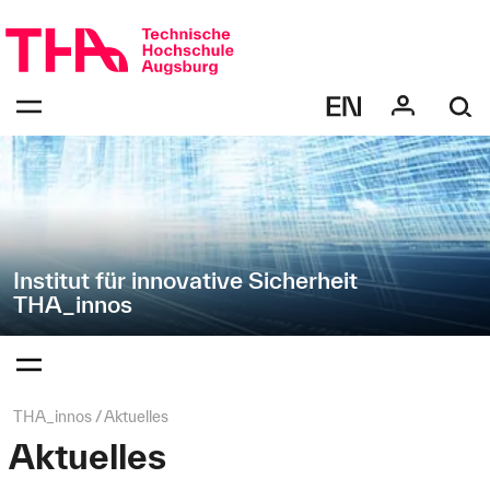
Navigation
Direkt
überspringen
zur
Navigation
Navigation:
von
bestätigen
"THA_innos"
zum
Öffnen
des
Menüs
Institut für innovative Sicherheit
THA_innos
Navigation:
bestätigen
zum
Öffnen
des
Seitenpfad:
THA_innos
Aktuelles
Menüs
Aktuelles