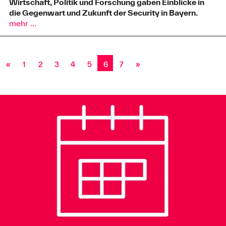
Wirtschaft, Politik und Forschung gaben Einblicke in
die Gegenwart und Zukunft der Security in Bayern.
mehr ...
«
1
2
3
4
5
6
7
»