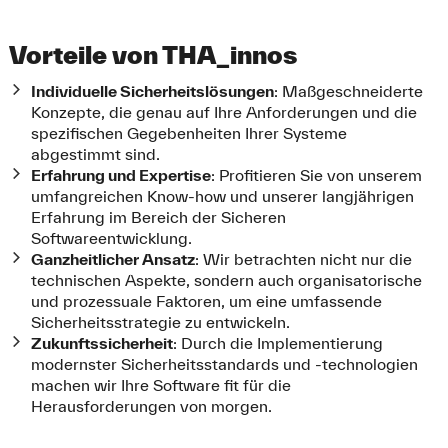
3. Fail-Safe Defaults (Sichere
Vorteile von THA_innos
Standardwerte)
Individuelle Sicherheitslösungen
: Maßgeschneiderte
Konzepte, die genau auf Ihre Anforderungen und die
Standardmäßig sollte der Zugriff auf Ressourcen
spezifischen Gegebenheiten Ihrer Systeme
verweigert werden, außer er wurde explizit gewährt. Dies
abgestimmt sind.
hilft, die Vertraulichkeit, Integrität und Verfügbarkeit der
Erfahrung und Expertise
: Profitieren Sie von unserem
Systeme auch bei Fehlern zu gewährleisten. Im Falle eines
umfangreichen Know-how und unserer langjährigen
Fehlers soll das System so in einem sicheren Zustand
Erfahrung im Bereich der Sicheren
verbleiben.
Softwareentwicklung.
Ganzheitlicher Ansatz
: Wir betrachten nicht nur die
4. Trennung von Aufgaben
technischen Aspekte, sondern auch organisatorische
und prozessuale Faktoren, um eine umfassende
(Separation of Duties)
Sicherheitsstrategie zu entwickeln.
Zukunftssicherheit
: Durch die Implementierung
Die Aufgabentrennung stellt sicher, dass keine einzelne
modernster Sicherheitsstandards und -technologien
Person oder kein einzelner Prozess über alle notwendigen
machen wir Ihre Software fit für die
Rechte verfügt, um kritische Aktionen durchzuführen.
Herausforderungen von morgen.
Dies senkt das Risiko von Insider-Bedrohungen. Zudem
wird verhindert, dass ein einzelner Fehler oder ein