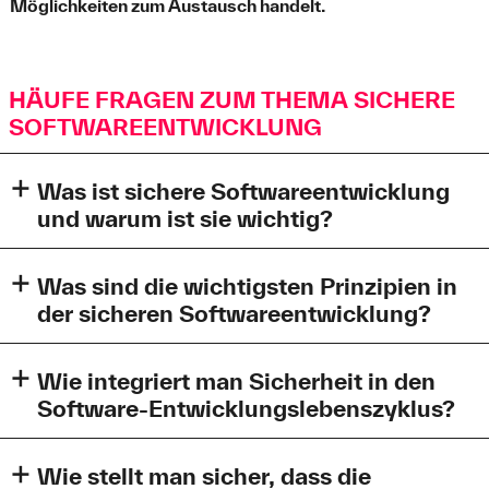
Möglichkeiten zum Austausch handelt.
HÄUFE FRAGEN ZUM THEMA SICHERE
SOFTWAREENTWICKLUNG
Was ist sichere Softwareentwicklung
und warum ist sie wichtig?
Sichere Softwareentwicklung bezeichnet die Praxis,
Sicherheitsaspekte von Anfang an in den gesamten
Was sind die wichtigsten Prinzipien in
Entwicklungsprozess zu integrieren. Sie ist wichtig, um
der sicheren Softwareentwicklung?
Software vor unbefugtem Zugriff, Missbrauch und
anderen Sicherheitsverletzungen zu schützen,
In der sicheren Softwareentwicklung sind mehre
insbesondere angesichts der zunehmenden Abhängigkeit
Prinzipien besonders wichtig, um robuste und
Wie integriert man Sicherheit in den
von digitalen Lösungen.
widerstandsfähige Systeme zu schaffen.
Software-Entwicklungslebenszyklus?
Zentrale Prinzipien sind zum Beispiel die Folgenden:
Dies umfasst die Berücksichtigung von Sicherheit in allen
Phasen - von der Anforderungsanalyse über Design und
Wie stellt man sicher, dass die