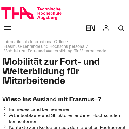
Navigation
überspringen
Navigation:
bestätigen
zum
Öffnen
des
Seitenpfad:
International
International Office
Menüs
Erasmus+ Lehrende und Hochschulpersonal
Mobilität zur Fort- und Weiterbildung für Mitarbeitende
Mobilität zur Fort- und
Weiterbildung für
Mitarbeitende
Wieso ins Ausland mit Erasmus+?
Ein neues Land kennenlernen
Arbeitsabläufe und Strukturen anderer Hochschulen
kennenlernen
Kontakte zum Kollegium aus dem gleichen Fachbereich