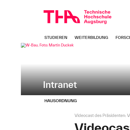
Navigation
Direkt
überspringen
zur
Navigation
von
"Intranet"
STUDIEREN
WEITERBILDUNG
FORSC
Intranet
HAUSORDNUNG
Seitenpfad:
Videocast des Präsidenten: 
Videocas