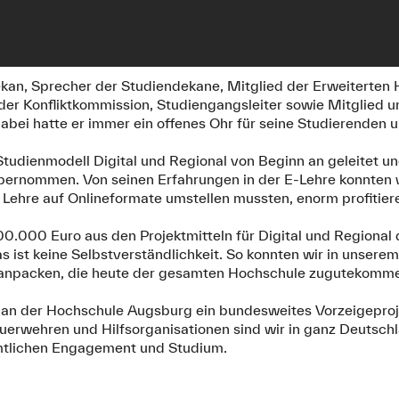
kan, Sprecher der Studiendekane, Mitglied der Erweiterten 
der Konfliktkommission, Studiengangsleiter sowie Mitglied 
bei hatte er immer ein offenes Ohr für seine Studierenden u
Studienmodell Digital und Regional von Beginn an geleitet un
bernommen. Von seinen Erfahrungen in der E-Lehre konnten 
 Lehre auf Onlineformate umstellen mussten, enorm profitier
500.000 Euro aus den Projektmitteln für Digital und Regiona
as ist keine Selbstverständlichkeit. So konnten wir in unse
anpacken, die heute der gesamten Hochschule zugutekomm
, an der Hochschule Augsburg ein bundesweites Vorzeigeproje
uerwehren und Hilfsorganisationen sind wir in ganz Deutschl
tlichen Engagement und Studium.