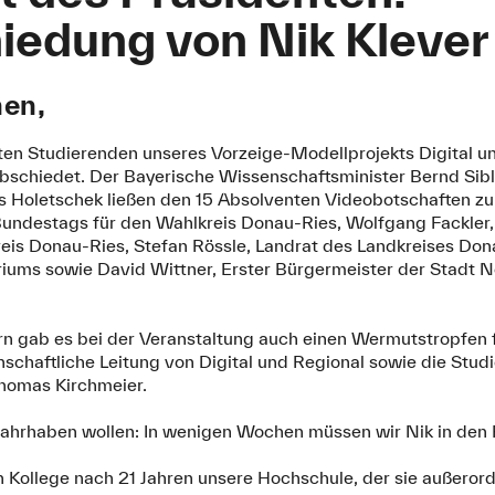
iedung von Nik Klever
nen,
rsten Studierenden unseres Vorzeige-Modellprojekts Digital 
rabschiedet. Der Bayerische Wissenschaftsminister Bernd Sib
s Holetschek ließen den 15 Absolventen Videobotschaften z
undestags für den Wahlkreis Donau-Ries, Wolfgang Fackler,
eis Donau-Ries, Stefan Rössle, Landrat des Landkreises Don
iums sowie David Wittner, Erster Bürgermeister der Stadt Nö
rn gab es bei der Veranstaltung auch einen Wermutstropfen 
nschaftliche Leitung von Digital und Regional sowie die Stu
Thomas Kirchmeier.
ahrhaben wollen: In wenigen Wochen müssen wir Nik in den
in Kollege nach 21 Jahren unsere Hochschule, der sie außerord