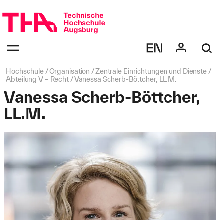
Navigation
überspringen
Navigation:
bestätigen
zum
Öffnen
des
Seitenpfad:
Hochschule
Organisation
Zentrale Einrichtungen und Dienste
Menüs
Abteilung V – Recht
Vanessa Scherb-Böttcher, LL.M.
Vanessa Scherb-Böttcher,
LL.M.