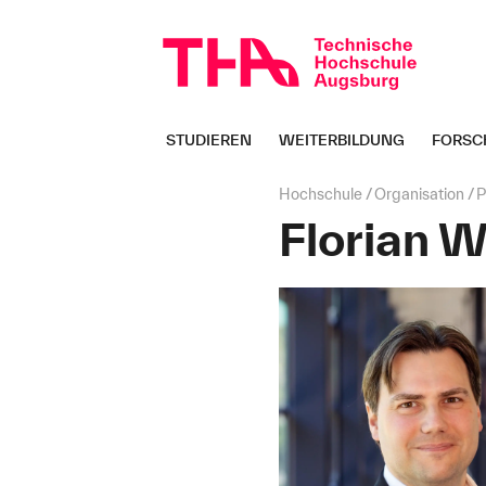
Navigation
überspringen
STUDIEREN
WEITERBILDUNG
FORSC
Seitenpfad:
Hochschule
Organisation
P
Florian 