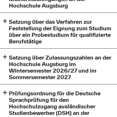
nicht amtlichen - Fassung der Dritten
Hochschule Augsburg
Änderungssatzung vom 03.06.2026 (gültig ab:
09.06.2026)
Satzung-Eignungspruefung-2023-final-Kopie.pdf
Satzung über das Verfahren zur
Zweite-Aenderungssatzung-Immatrikulationssatzung-
(90,0 KB)
Konsolidierte-Fassung-Homepage.pdf (353,0 KB)
Feststellung der Eignung zum Studium
Satzung über das Verfahren zur Voranmeldung,
über ein Probestudium für qualifizierte
Immatrikulation, Rückmeldung, Beurlaubung und
Berufstätige
Exmatrikulation an der Technischen Hochschule
Augsburg vom 10.11.2025 in der konsolidierten -
Satzung-Probestudium-2023-final.pdf (91,2 KB)
nicht amtlichen - Fassung der Zweiten
Satzung über Zulassungszahlen an der
Änderungssatzung vom 28.04.2026 (gültig ab:
Hochschule Augsburg im
01.05.2026)
Wintersemester 2026/27 und im
Sommersemester 2027
Zulassungszahlen-Satzung-WS26-SS27-.pdf (484,2
Prüfungsordnung für die Deutsche
KB)
Sprachprüfung für den
Hochschulzugang ausländischer
Studienbewerber (DSH) an der