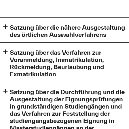
Satzung über die nähere Ausgestaltung
des örtlichen Auswahlverfahrens
Satzung-oert.AuswV-2023-final.pdf (143,5 KB)
Satzung über das Verfahren zur
Voranmeldung, Immatrikulation,
Rückmeldung, Beurlaubung und
Exmatrikulation
Immatrikulationssatzung-idF-der-Dritten-
Satzung über die Durchführung und die
Aenderungssatzung-Konsolidierte-Fassung-
Ausgestaltung der Eignungsprüfungen
Homepage.pdf (353,0 KB)
in grundständigen Studiengängen und
Satzung über das Verfahren zur Voranmeldung,
Immatrikulation, Rückmeldung, Beurlaubung und
das Verfahren zur Feststellung der
Exmatrikulation an der Technischen Hochschule
studiengangsbezogenen Eignung in
Augsburg vom 10.11.2025 in der konsolidierten -
Masterstudiengängen an der