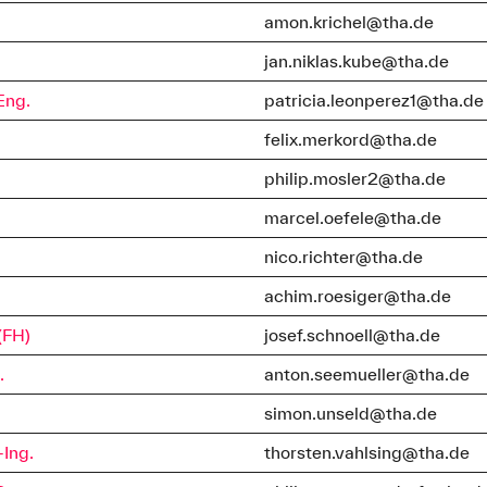
amon.krichel@tha.de
jan.niklas.kube@tha.de
Eng.
patricia.leonperez1@tha.de
felix.merkord@tha.de
philip.mosler2@tha.de
marcel.oefele@tha.de
nico.richter@tha.de
achim.roesiger@tha.de
 (FH)
josef.schnoell@tha.de
.
anton.seemueller@tha.de
simon.unseld@tha.de
-Ing.
thorsten.vahlsing@tha.de