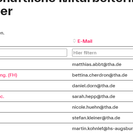
ter
n.
E-Mail
matthias.abbt@tha.de
Ing. (FH)
bettina.cherdron@tha.de
daniel.dorn@tha.de
c.
sarah.hepp@tha.de
nicole.huehn@tha.de
stefan.kleiner@tha.de
martin.kohnle1@hs-augsbu