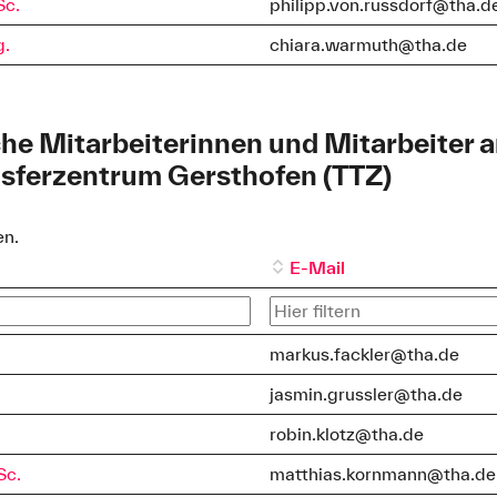
Sc.
philipp.von.russdorf@tha.d
g.
chiara.warmuth@tha.de
he Mitarbeiterinnen und Mitarbeiter 
sferzentrum Gersthofen (TTZ)
en.
E-Mail
markus.fackler@tha.de
jasmin.grussler@tha.de
robin.klotz@tha.de
Sc.
matthias.kornmann@tha.de