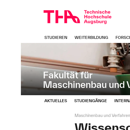
Navigation
Direkt
überspringen
zur
Navigation
von
"Maschinenbau
und
STUDIEREN
WEITERBILDUNG
FORSC
Verfahrenstechnik"
Fakultät für
Maschinenbau und V
AKTUELLES
STUDIENGÄNGE
INTERN
Seitenpfad:
Maschinenbau und Verfahren
Wissensc