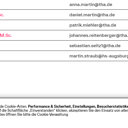
anna.martin@tha.de
Sc.
daniel.martin@tha.de
patrik.miehler@tha.de
 M.Sc.
johannes.reitenberger@tha
sebastian.seitz1@tha.de
martin.straub@hs-augsbur
nde Cookie-Arten:
Performance & Sicherheit, Einstellungen, Besucherstatisti
s
Barrierefreiheit
Kontakt
Presse
Anfahrt
Intrane
ie Schaltfläche „Einverstanden“ klicken, akzeptieren Sie den Einsatz von allen
rg
es öffnen Sie bitte die Cookie-Verwaltung