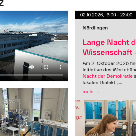
Z
02.10.2026, 16:00 – 23:00
Nördlingen
Lange Nacht d
Wissenschaft –
Am 2. Oktober 2026 fin
Initiative des Wertebü
Nacht der Demokratie
s
lokalen Dialekt „...
mehr ...