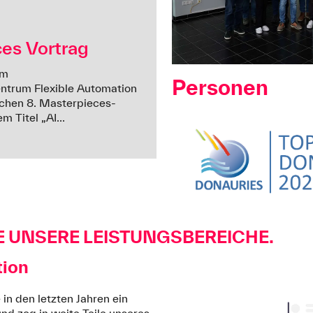
ces Vortrag
am
Personen
entrum Flexible Automation
schen 8. Masterpieces-
m Titel „AI...
E UNSERE LEISTUNGSBEREICHE.
tion
 in den letzten Jahren ein
nd zog in weite Teile unseres