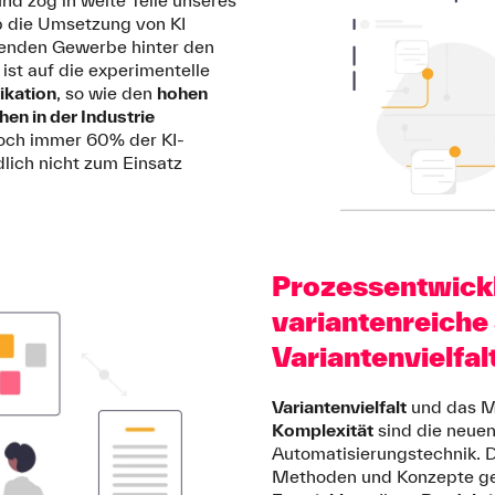
b die Umsetzung von KI
enden Gewerbe hinter den
ist auf die experimentelle
ikation
, so wie den
hohen
n in der Industrie
noch immer 60% der KI-
lich nicht zum Einsatz
Prozessentwickl
variantenreiche
Variantenvielfal
Variantenvielfalt
und das 
Komplexität
sind die neuen
Automatisierungstechnik. D
Methoden und Konzepte gel