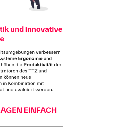
tik und innovative
me
eitsumgebungen verbessern
zsysteme
Ergonomie
und
rhöhen die
Produktivität
der
tratoren des TTZ und
n können neue
 in Kombination mit
tet und evaluiert werden.
RAGEN EINFACH