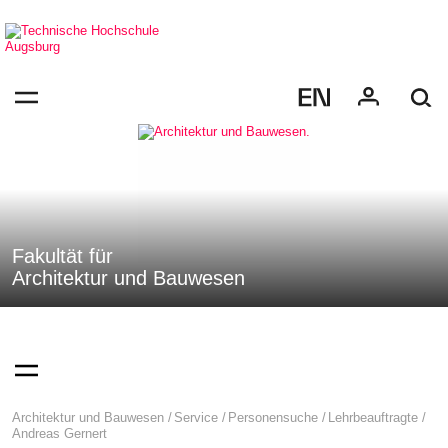
Navigation
Direkt
überspringen
zur
Navigation
Navigation:
von
bestätigen
"Architektur
zum
Öffnen
und
des
Bauwesen"
Menüs
Fakultät für
Architektur und Bauwesen
Navigation:
bestätigen
zum
Öffnen
des
Seitenpfad:
Architektur und Bauwesen
Service
Personensuche
Lehrbeauftragte
Menüs
Andreas Gernert