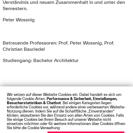
Verständnis und neuem Zusammenhalt in und unter den
Semestern.
Peter Wossnig
Betreuende Professoren: Prof. Peter Wossnig, Prof.
Christian Bauriedel
Studiengang: Bachelor Architektur
Wir setzen auf dieser Website Cookies ein. Dabei handelt es sich um
folgende Cookie-Arten:
Performance & Sicherheit, Einstellungen,
Besucherstatistiken & Chatbot
. Bei einigen Kategorien liegen
Impressum
Datenschutz
Cookies
Barrierefreiheit
erforderliche Cookies vor, während andere einer verbesserten Website-
Kontakt
Presse
Anfahrt
Intranet
Webmail
Nutzung dienen. Indem Sie auf die Schaltfläche „Einverstanden“
klicken, akzeptieren Sie den Einsatz von allen Arten von Cookies. Falls
© Technische Hochschule Augsburg
Sie einige Cookies bei Ihrem Besuch auf unserer Website nicht
einsetzen möchten oder für weitere Informationen über Cookies öffnen
Sie bitte die Cookie-Verwaltung