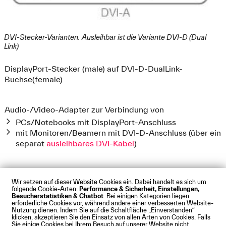
DVI-Stecker-Varianten. Ausleihbar ist die Variante DVI-D (Dual
Link)
DisplayPort-Stecker (male) auf DVI-D-DualLink-
Buchse(female)
Audio-/Video-Adapter zur Verbindung von
PCs/Notebooks mit DisplayPort-Anschluss
mit Monitoren/Beamern mit DVI-D-Anschluss (über ein
separat
ausleihbares DVI-Kabel
)
Wir setzen auf dieser Website Cookies ein. Dabei handelt es sich um
folgende Cookie-Arten:
Performance & Sicherheit, Einstellungen,
Besucherstatistiken & Chatbot
. Bei einigen Kategorien liegen
Impressum
Datenschutz
Cookies
Barrierefreiheit
erforderliche Cookies vor, während andere einer verbesserten Website-
Kontakt
Presse
Anfahrt
Intranet
Webmail
Nutzung dienen. Indem Sie auf die Schaltfläche „Einverstanden“
klicken, akzeptieren Sie den Einsatz von allen Arten von Cookies. Falls
© Technische Hochschule Augsburg
Sie einige Cookies bei Ihrem Besuch auf unserer Website nicht