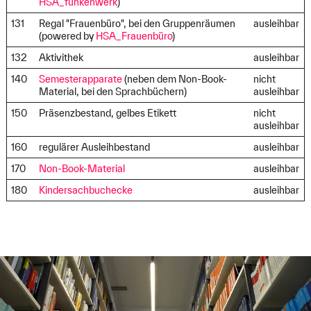
HSA_funkenwerk
)
131
Regal "Frauenbüro", bei den Gruppenräumen
ausleihbar
(powered by
HSA_Frauenbüro
)
132
Aktivithek
ausleihbar
140
Semesterapparate
(neben dem Non-Book-
nicht
Material, bei den Sprachbüchern)
ausleihbar
150
Präsenzbestand, gelbes Etikett
nicht
ausleihbar
160
regulärer Ausleihbestand
ausleihbar
170
Non-Book-Material
ausleihbar
180
Kindersachbuchecke
ausleihbar