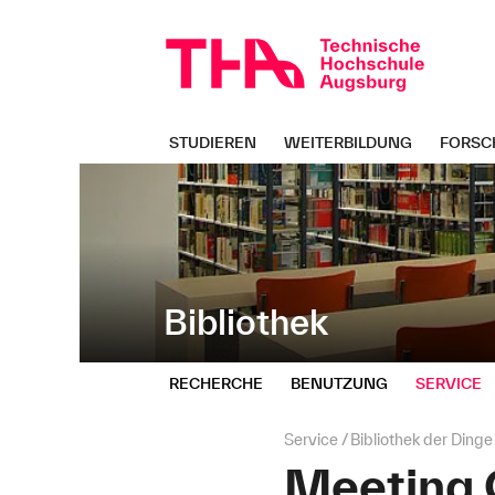
Navigation
Direkt
überspringen
zur
Navigation
von
"Bibliothek"
STUDIEREN
WEITERBILDUNG
FORSC
Bibliothek
RECHERCHE
BENUTZUNG
SERVICE
Seitenpfad:
Service
Bibliothek der Dinge
Meeting