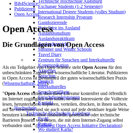
Technische Hochschule Augsburg
Bib4Science
Exchange Students (1-2 Semester)
Publizieren
International Degree Students (volles Studium)
Open Access
Research Internship Program
Gastdozierende
Open Access
Dein Weg ins Ausland
Auslandsstudium
Auslandspraktikum
Die Grundlagen von Open Access
Auslandsprojekt
Summer und Winter Schools
Travel Diary
Zentrum für Sprachen und Interkulturelle
Kommunikation
Als ein Teilgebiet von Open Science steht
Open Access
für den
Aktuelles
unbeschränkten Zugriff auf wissenschaftliche Literatur. Publizieren
Sprachen
in Open Access ist Bestandteil der guten wissenschaftlichen Praxis
Deutsch
(
Wissenschaftsrat, 2022
).
Interkulturelles
Sprachzertifikate
"
Open Access
meint, dass diese Literatur kostenfrei und öffentlich
Sprachdiensleistungen
im Internet zugänglich sein sollte, so dass Interessierte die Volltexte
Kontakt
lesen, herunterladen, kopieren, verteilen, drucken, in ihnen suchen,
Hochschule
auf sie verweisen und sie auch sonst auf jede denkbare legale Weise
Technische Hochschule Augsburg
benutzen können, ohne finanzielle, gesetzliche oder technische
Profil
Barrieren jenseits von denen, die mit dem Internet-Zugang selbst
Portrait
verbunden sind." (
Budapest Open Access Initiative Declaration
)
Wo studiert Karla?