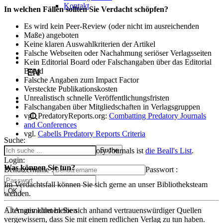
Kontakt
In welchen Fällen sollten Sie Verdacht schöpfen?
Es wird kein Peer-Review (oder nicht im ausreichenden
Maße) angeboten
Keine klaren Auswahlkriterien der Artikel
Falsche Webseiten oder Nachahmung seriöser Verlagsseiten
Kein Editorial Board oder Falschangaben über das Editorial
Board
Falsche Angaben zum Impact Factor
Versteckte Publikationskosten
Unrealistisch schnelle Veröffentlichungsfristen
Falschangaben über Mitgliedschaften in Verlagsgruppen
vgl. PredatoryReports.org:
Combatting Predatory Journals
and Conferences
vgl.
Cabells Predatory Reports Criteria
Suche:
Eine Liste potenzieller Predatory Journals ist
die Beall's List
.
Login:
Was können Sie tun?
Benutzername :
Passwort :
Im Verdachtsfall können Sie sich gerne an unser Bibliotheksteam
wenden.
Alternativ können Sie sich anhand vertrauenswürdiger Quellen
Angemeldet bleiben
vergewissern, dass Sie mit einem redlichen Verlag zu tun haben.