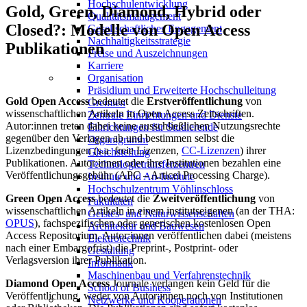
Hochschulentwicklung
Gold, Green, Diamond, Hybrid oder
Qualitätsmanagement
Closed?: Modelle von Open Access
Gesellschaftliches Engagement
Nachhaltigkeitsstrategie
Publikationen
Preise und Auszeichnungen
Karriere
Organisation
Präsidium und Erweiterte Hochschulleitung
Gold Open Access
bedeutet die
Erstveröffentlichung
von
Gremien
wissenschaftlichen Artikeln in Open Access Zeitschriften.
Zentrale Einrichtungen und Dienste
Autor:innen treten dabei keine ausschließlichen Nutzungsrechte
Einrichtungen für Studierende
gegenüber den Verlagen ab und bestimmen selbst die
Organigramm
Lizenzbedingungen (s.a. freie Lizenzen,
CC-Lizenzen
) ihrer
Gleichstellung
Publikationen. Autor:innen oder ihre Institutionen bezahlen eine
Technologietransferzentren
Veröffentlichungsgebühr (APC – Articel Processing Charge).
Institute und An-Institute
Hochschulzentrum Vöhlinschloss
Green Open Access
bedeutet die
Zweitveröffentlichung
von
Fakultäten
wissenschaftlichen Artikeln in einem institutseigenen (an der THA:
Geistes- und Naturwissenschaften
OPUS
), fachspezifischen oder generischen kostenlosen Open
Architektur und Bauwesen
Access Repositorium. Autor:innen veröffentlichen dabei (meistens
Elektrotechnik
nach einer Embargofrist) die Preprint-, Postprint- oder
Gestaltung
Verlagsversion ihrer Publikation.
Informatik
Maschinenbau und Verfahrenstechnik
Diamond Open Access
Journale verlangen kein Geld für die
School of Business
Veröffentlichung, weder von Autor:innen noch von Institutionen
Netzwerke und Kooperationen