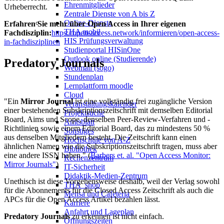
Ehrenmitglieder
Urheberrecht.
Zentrale Dienste von A bis Z
Online-Dienste
Erfahren Sie mehr über Open Access in Ihrer eigenen
THA mobil
Fachdisziplin:
https://open-access.network/informieren/open-access-
HIS Prüfungsverwaltung
in-fachdisziplinen
Studienportal HISinOne
Outlook online (Studierende)
Predatory Journals
Webmail (sogo)
Stundenplan
Lernplattform moodle
Cloud
"Ein
Mirror Journal
ist eine vollständig frei zugängliche Version
Veranstaltungskalender
einer bestehenden Subskriptionszeitschrift mit demselben Editorial
Projektsuche
Board, Aims und Scope, denselben Peer-Review-Verfahren und -
Amtsblatt
Richtlinien sowie einem Editorial Board, das zu mindestens 50 %
Sonstiges
aus denselben Mitgliedern besteht. Die Zeitschrift kann einen
Hochschule von A-Z
ähnlichen Namen wie die Subskriptionszeitschrift tragen, muss aber
Bibliothek
eine andere ISSN haben." (
Barbers et. al. "Open Access Monitor:
Rechenzentrum
Mirror Journals"
)
IT-Sicherheit
Didaktik-Medien-Zentrum
Unethisch ist diese Vorgehensweise deshalb, weil der Verlag sowohl
THA_shop
für die Abonnements für die Closed Access Zeitschrift als auch die
Mensa und Cafeteria
APCs für die Open Access Artikel bezahlen lässt.
Karriere
Anfahrt und Lageplan
Predatory Journals
zu erkennen ist nicht einfach.
Öffnungszeiten