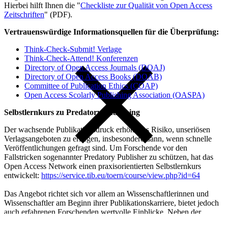
Hierbei hilft Ihnen die "
Checkliste zur Qualität von Open Access
Zeitschriften
" (PDF).
Vertrauenswürdige Informationsquellen für die Überprüfung:
Think-Check-Submit! Verlage
Think-Check-Attend! Konferenzen
Directory of Open Access Journals (DOAJ)
Directory of Open Access Books (DOAB)
Committee of Publication Ethics (COAP)
Open Access Scolarly Publishing Association (OASPA)
Selbstlernkurs zu Predatory Publishing
Der wachsende Publikationsdruck erhöht das Risiko, unseriösen
Verlagsangeboten zu erliegen, insbesondere dann, wenn schnelle
Veröffentlichungen gefragt sind. Um Forschende vor den
Fallstricken sogenannter Predatory Publisher zu schützen, hat das
Open Access Network einen praxisorientierten Selbstlernkurs
entwickelt:
https://service.tib.eu/toern/course/view.php?id=64
Das Angebot richtet sich vor allem an Wissenschaftlerinnen und
Wissenschaftler am Beginn ihrer Publikationskarriere, bietet jedoch
auch erfahrenen Forschenden wertvolle Einblicke. Neben der
Darstellung typischer Geschäftsmodelle und Strategien dubioser