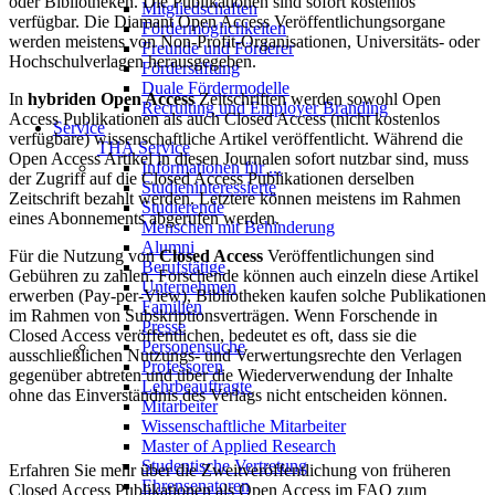
oder Bibliotheken. Die Publikationen sind sofort kostenlos
Mitgliedschaften
verfügbar. Die Diamant Open Access Veröffentlichungsorgane
Fördermöglichkeiten
werden meistens von Non-Profit-Organisationen, Universitäts- oder
Freunde und Förderer
Hochschulverlagen herausgegeben.
Förderstiftung
Duale Fördermodelle
In
hybriden Open Access
Zeitschriften werden sowohl Open
Recruiting und Employer Branding
Access Publikationen als auch Closed Access (nicht kostenlos
Service
verfügbare) wissenschaftliche Artikel veröffentlicht. Während die
THA Service
Open Access Artikel in diesen Journalen sofort nutzbar sind, muss
Informationen für ...
der Zugriff auf die Closed Access Publikationen derselben
Studieninteressierte
Zeitschrift bezahlt werden. Letztere können meistens im Rahmen
Studierende
eines Abonnements abgerufen werden.
Menschen mit Behinderung
Alumni
Für die Nutzung von
Closed Access
Veröffentlichungen sind
Berufstätige
Gebühren zu zahlen. Forschende können auch einzeln diese Artikel
Unternehmen
erwerben (Pay-per-View), Bibliotheken kaufen solche Publikationen
Familien
im Rahmen von Subskriptionsverträgen. Wenn Forschende in
Presse
Closed Access veröffentlichen, bedeutet es oft, dass sie die
Personensuche
ausschließlichen Nutzungs- und Verwertungsrechte den Verlagen
Professoren
gegenüber abtreten und über die Wiederverwendung der Inhalte
Lehrbeauftragte
ohne das Einverständnis des Verlags nicht entscheiden können.
Mitarbeiter
Wissenschaftliche Mitarbeiter
Master of Applied Research
Studentische Vertretung
Erfahren Sie mehr über die Zweitveröffentlichung von früheren
Ehrensenatoren
Closed Access Publikationen als Open Access im FAQ zum