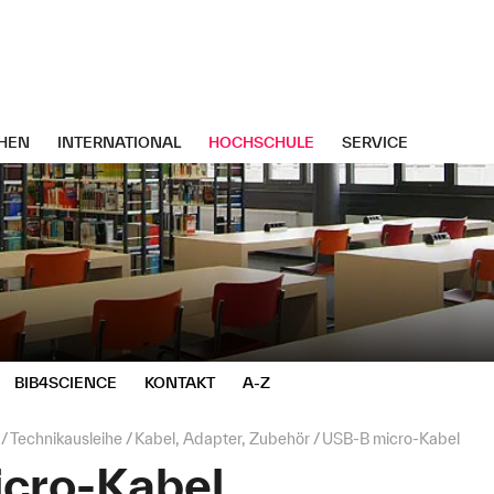
HEN
INTERNATIONAL
HOCHSCHULE
SERVICE
BIB4SCIENCE
KONTAKT
A-Z
Technikausleihe
Kabel, Adapter, Zubehör
USB-B micro-Kabel
cro-Kabel