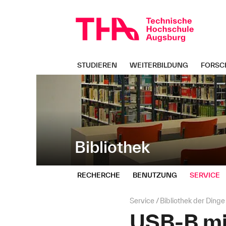
Navigation
Direkt
überspringen
zur
Navigation
von
"Bibliothek"
STUDIEREN
WEITERBILDUNG
FORSC
Bibliothek
RECHERCHE
BENUTZUNG
SERVICE
Seitenpfad:
Service
Bibliothek der Dinge
USB-B mi