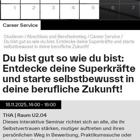
1
2
3
4
5
6
7
Career Service
Seitenpfad:
Studieren
Abschluss und Berufseinstieg
Career Service
Du bist gut so wie du bist: Entdecke deine Superkräfte und starte
selbstbewusst in deine berufliche Zukunft!
Du bist gut so wie du bist:
Entdecke deine Superkräfte
und starte selbstbewusst in
deine berufliche Zukunft!
18.11.2025, 14:00 – 16:00
THA | Raum U2.04
Dieses interaktive Seminar richtet sich an alle, die ihr
Selbstvertrauen stärken, mutiger auftreten und ihren
persönlichen Weg in Bewerbung, Praktikumssuche oder